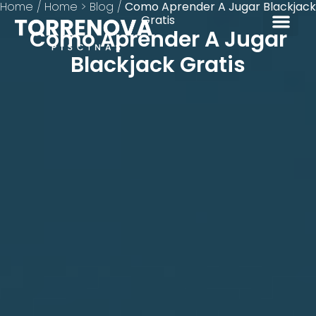
Home
/
Home > Blog
/
Como Aprender A Jugar Blackjack
Gratis
Como Aprender A Jugar
Blackjack Gratis