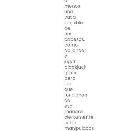
al
menos
una
vaca
sensible
de
dos
cabezas,
como
aprender
a
jugar
blackjack
gratis
pero
las
que
funcionan
de
esa
manera
ciertamente
están
manipuladas