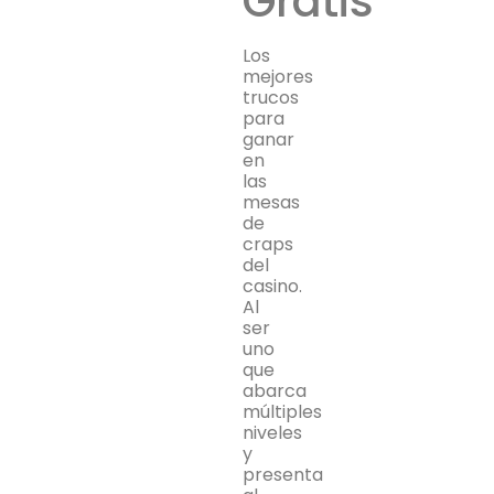
Gratis
Los
mejores
trucos
para
ganar
en
las
mesas
de
craps
del
casino.
Al
ser
uno
que
abarca
múltiples
niveles
y
presenta