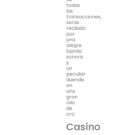
todas
las
transacciones,
serás
recibido
por
una
alegre
banda
sonora
y
un
peculiar
duende
en
una
gran
olla
de
oro.
Casino