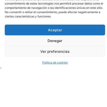
consentimiento de estas tecnologías nos permitirá procesar datos como el
comportamiento de navegación o las identificaciones únicas en este sitio.
No consentir o retirar el consentimiento, puede afectar negativamente a
ciertas características y funciones.
Como
Aceptar
Funciona
Denegar
Blackjack
Ver preferencias
Política de cookies
Cómo
mejorar
tus
posibilidades
en