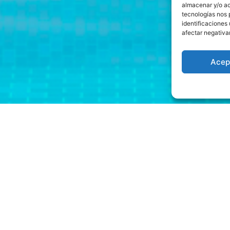
almacenar y/o ac
tecnologías nos 
identificaciones 
afectar negativa
Acep
 Dinero En Maquinita
edas
puede recibir un bono por hacerlo. Esto significa que cua