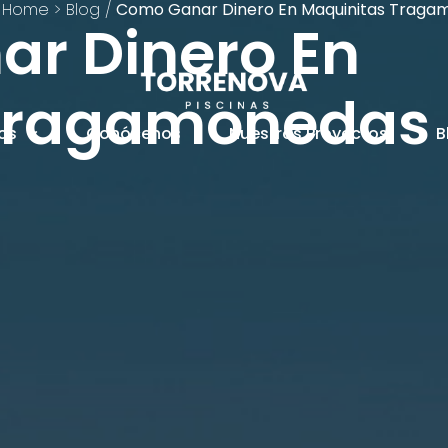
/
Home > Blog
/
Como Ganar Dinero En Maquinitas Traga
r Dinero En
 Tragamonedas
ios
Conócenos
Nuestros Proyectos
B