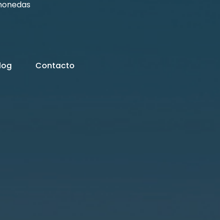
monedas
log
Contacto