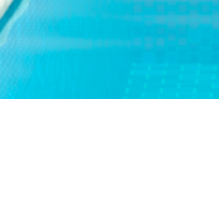
Como Ganar
Tragamon
La ruleta Sands en Venetian, 