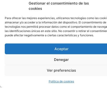
operadores
Gestionar el consentimiento de las
no
cookies
solo
se
Para ofrecer las mejores experiencias, utilizamos tecnologías como las cook
ofrecieron
almacenar y/o acceder a la información del dispositivo. El consentimiento de
como
tecnologías nos permitirá procesar datos como el comportamiento de navega
voluntarios
las identificaciones únicas en este sitio. No consentir o retirar el consentimie
para
puede afectar negativamente a ciertas características y funciones.
las
auditorías,
puede
Aceptar
ayudarlo
a
Denegar
crear
combinaciones
ganadoras
Ver preferencias
en
las
Política de cookies
líneas
de
pago.
Prepárate
para
una