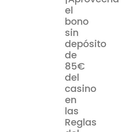
el
bono
sin
depósito
de
85€
del
casino
en
las
Reglas