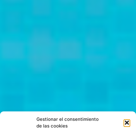
Gestionar el consentimiento
de las cookies