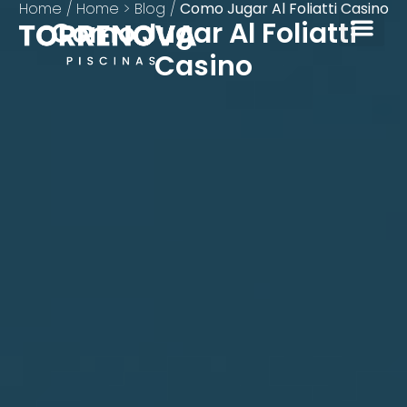
Home
/
Home > Blog
/
Como Jugar Al Foliatti Casino
Como Jugar Al Foliatti
Casino