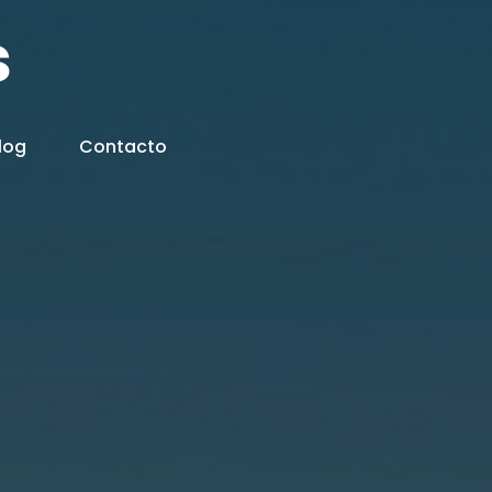
s
log
Contacto