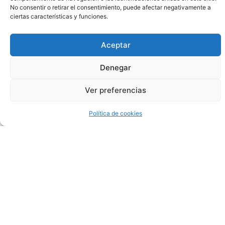
No consentir o retirar el consentimiento, puede afectar negativamente a
ciertas características y funciones.
Como
Aceptar
Jugar
Denegar
En
Ver preferencias
Ruleta
Política de cookies
Electronica
Están
regulados
por
la
Autoridad
de
Conducta
Financiera,