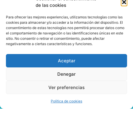
de las cookies
Para ofrecer las mejores experiencias, utilizamos tecnologías como las
cookies para almacenar y/o acceder a la información del dispositivo. El
consentimiento de estas tecnologías nos permitirá procesar datos como
el comportamiento de navegación o las identificaciones únicas en este
sitio. No consentir o retirar el consentimiento, puede afectar
negativamente a ciertas características y funciones.
Aceptar
Denegar
Ver preferencias
Política de cookies