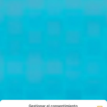
Gestionar el consentimiento