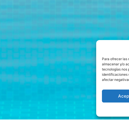
Para ofrecer las
almacenar y/o ac
tecnologías nos 
identificaciones 
afectar negativa
Acep