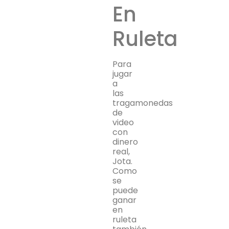
En
Ruleta
Para
jugar
a
las
tragamonedas
de
video
con
dinero
real,
Jota.
Como
se
puede
ganar
en
ruleta