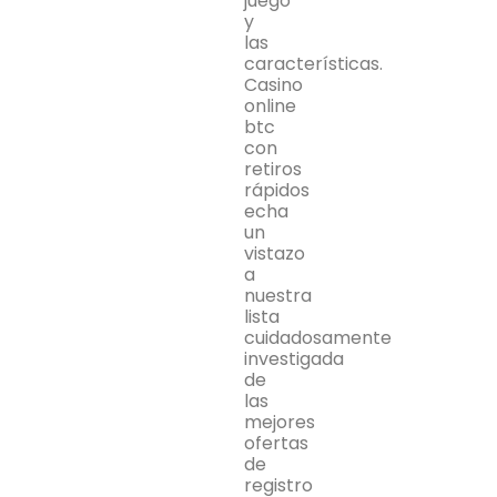
juego
y
las
características.
Casino
online
btc
con
retiros
rápidos
echa
un
vistazo
a
nuestra
lista
cuidadosamente
investigada
de
las
mejores
ofertas
de
registro