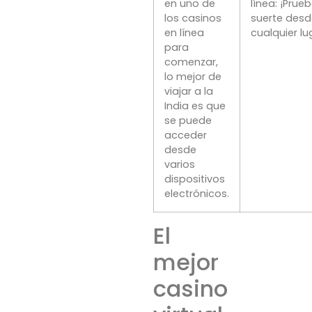
en uno de
línea: ¡Prue
los casinos
suerte desd
en línea
cualquier lu
para
comenzar,
lo mejor de
viajar a la
India es que
se puede
acceder
desde
varios
dispositivos
electrónicos.
El
mejor
casino