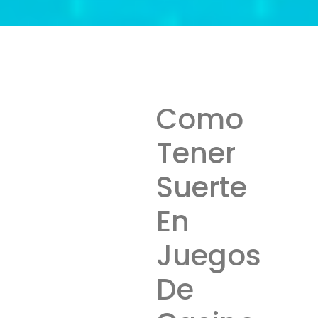
Como
Tener
Suerte
En
Juegos
De