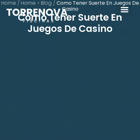
Home
/
Home > Blog
/
Como Tener Suerte En Juegos De
Casino
Como Tener Suerte En
Juegos De Casino