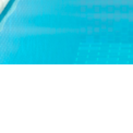
Como Vacia
Ganarás el bote que correspo
correcta. Como vaciar traga
computadoras de escritorio 