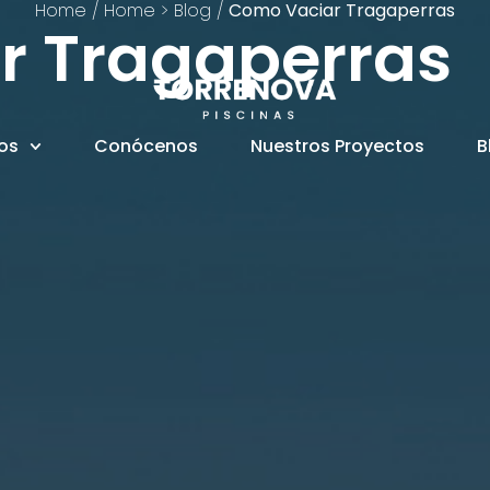
Home
/
Home > Blog
/
Como Vaciar Tragaperras
r Tragaperras
ios
Conócenos
Nuestros Proyectos
B