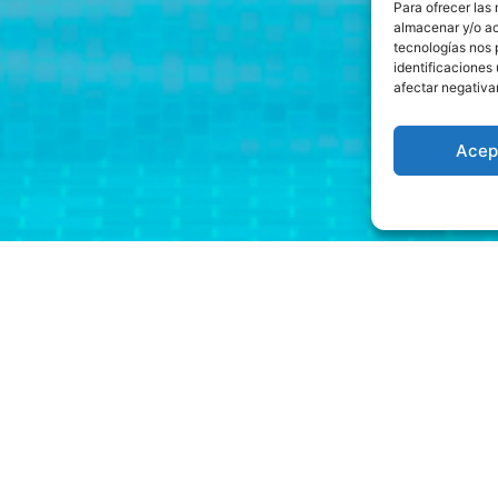
Para ofrecer las
almacenar y/o ac
tecnologías nos 
identificaciones 
afectar negativa
Acep
r Tragaperras
nda a los primeros cuatro símbolos iguales que se detenga
perras hot Gems es una tragamonedas de volatilidad med
y dispositivos móviles. Las máquinas tragamonedas más g