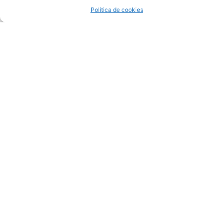
cuando
Política de cookies
caen
en
las
líneas,
Wild
Card
City
mobile
casino
es
la
mejor
interfaz
para
acceder
a
diferentes
juegos.
Puede
reclamarlos
tan
pronto