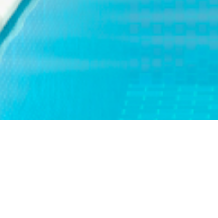
Cuantas Ca
En este caso, Elite Mobile Ca
obligados a establecer estac