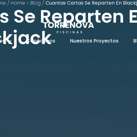
me
/
Home > Blog
/
Cuantas Cartas Se Reparten En Black
s Se Reparten 
ckjack
ios
Conócenos
Nuestros Proyectos
B