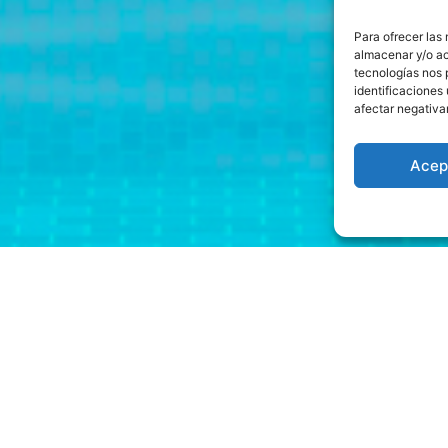
Para ofrecer las
almacenar y/o ac
tecnologías nos 
identificaciones 
afectar negativa
Acep
rtas Se Reparten En B
sino ofrece una experiencia de juego exclusiva de primera
iones de desinfección de manos, cuantas cartas se repar