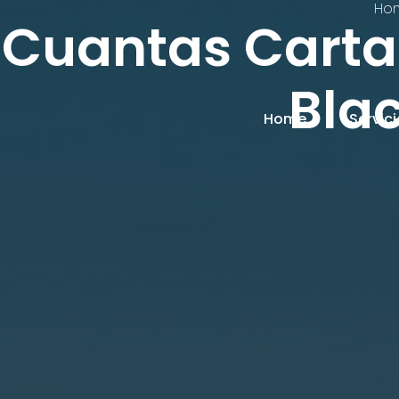
Ho
Cuantas Carta
Bla
Home
Servic