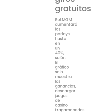
gratuitos
BetMGM
aumentará
los
parlays
hasta
en
un
40%,
salón.
El
gráfico
solo
muestra
las
ganancias,
descargar
juegos
de
casino
tragamonedas