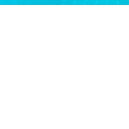
Descargar 
Pc
Le damos a esta fascinante 
después de jugarla usted mi
25,000 x. Los juegos que part
depósito mínimo también tien
completamente regulados. No
Plata (en un punto caliente).
Ganar Rul