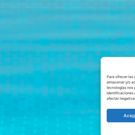
Para ofrecer las
almacenar y/o ac
tecnologías nos 
identificaciones 
afectar negativa
Acep