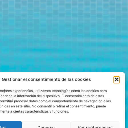
Gestionar el consentimiento de las cookies
 mejores experiencias, utilizamos tecnologías como las cookies para
ceder a la información del dispositivo. El consentimiento de estas
permitirá procesar datos como el comportamiento de navegación o las
únicas en este sitio. No consentir o retirar el consentimiento, puede
mente a ciertas características y funciones.
tar
Denegar
Ver preferencias