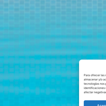
Para ofrecer las
almacenar y/o ac
tecnologías nos 
identificaciones 
afectar negativa
Acep