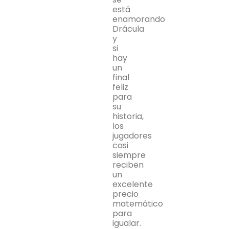
está
enamorando
Drácula
y
si
hay
un
final
feliz
para
su
historia,
los
jugadores
casi
siempre
reciben
un
excelente
precio
matemático
para
igualar.