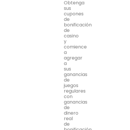
Obtenga
sus
cupones
de
bonificación
de
casino
y
comience
a
agregar
a
sus
ganancias
de
juegos
regulares
con
ganancias
de
dinero
real
de
bonificación,