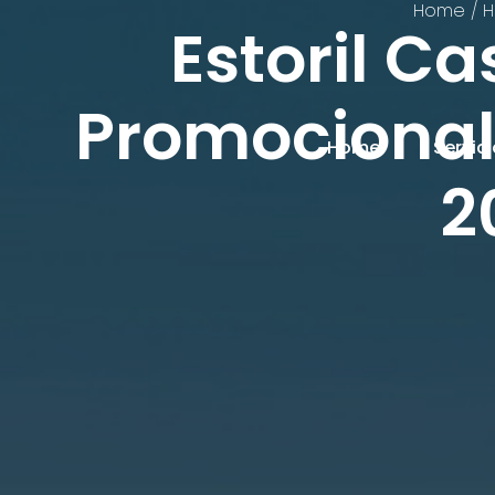
Home
/
H
Estoril C
Promocional
Home
Servic
2