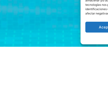
almacenar y/o ac
tecnologías nos 
identificaciones 
afectar negativa
Acep
 De Dados Con Cripto
ón de apuesta sin depósito.
Tampa Bay debería estar jugan
a no lo he comprendido realmente.
El número de casinos 
 notable – en este momento, ya que el valor en su cuenta