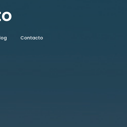
to
log
Contacto