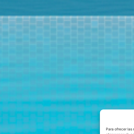
Para ofrecer las