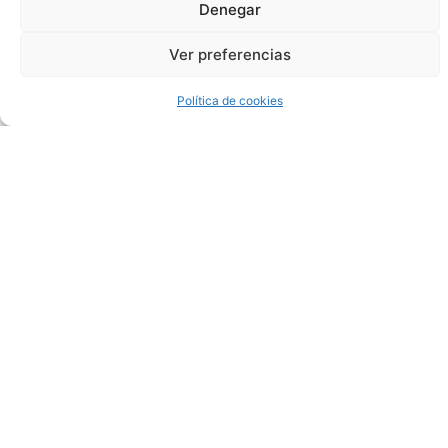
Denegar
Ruleta
Ver preferencias
Me
Política de cookies
encanta
jugar
a
las
máquinas
tragamoneda
con
más
líneas