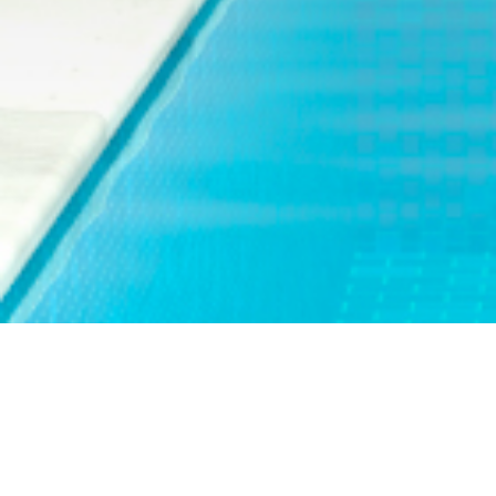
Gamdom Ca