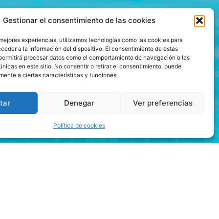
Gestionar el consentimiento de las cookies
 mejores experiencias, utilizamos tecnologías como las cookies para
ceder a la información del dispositivo. El consentimiento de estas
permitirá procesar datos como el comportamiento de navegación o las
únicas en este sitio. No consentir o retirar el consentimiento, puede
mente a ciertas características y funciones.
tar
Denegar
Ver preferencias
Política de cookies
onal Y