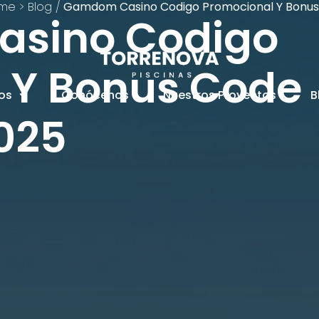
me > Blog
/
Gamdom Casino Codigo Promocional Y Bonus
sino Codigo
 Y Bonus Code
ios
Conócenos
Nuestros Proyectos
B
025