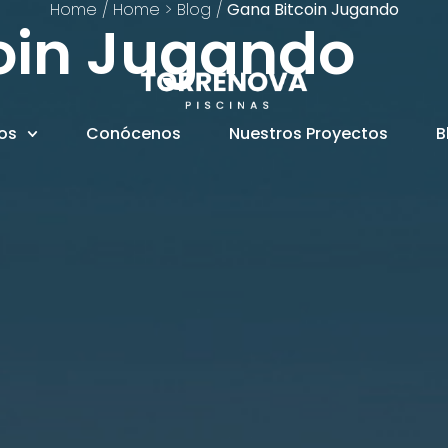
Home
/
Home > Blog
/
Gana Bitcoin Jugando
oin Jugando
ios
Conócenos
Nuestros Proyectos
B