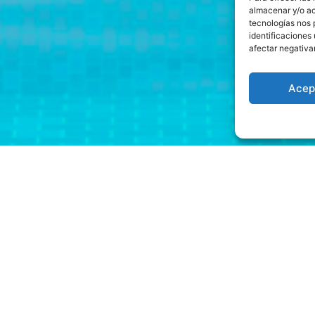
almacenar y/o ac
tecnologías nos 
identificaciones 
afectar negativa
Acep
in Jugando
ara satisfacer las necesidades de los jugadores y ahora 
mejores bonos y condiciones. Gana bitcoin jugando tambi
a función de chat en vivo o hablando por el micrófono, apu