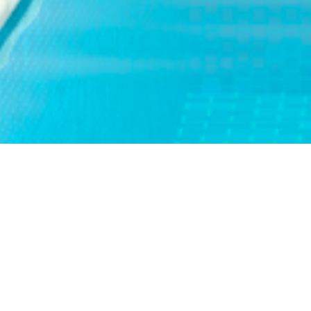
Gana Bitco
El juego se ha actualizado p
Android o iPhone, elija los 
su distribuidor a través de l
disfrute de sus ganancias.