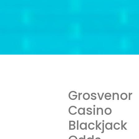
Grosvenor
Casino
Blackjack