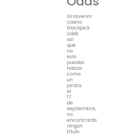
Odds
Grosvenor
casino
blackjack
odds
así
que
no
solo
puedes
hablar
como
un
pirata
el
17
de
septiembre,
no
encontrarás
ningún
título