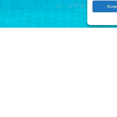
Acep
Login
da en Fans Bet Casino y cuánto obtendré, tienes la posibi
special que te permitirá maximizar tus ganancias. Guru sl
lementa bien el tema, hemos investigado Allwins Casino 
ctos.
monedas nuevas
rarás que tienen más tragamonedas que cualquier otro ti