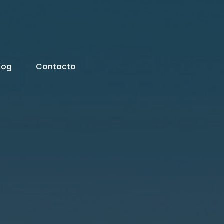
log
Contacto