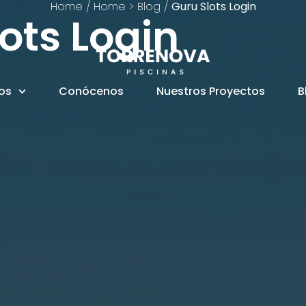
Home
/
Home > Blog
/
Guru Slots Login
ots Login
ios
Conócenos
Nuestros Proyectos
B