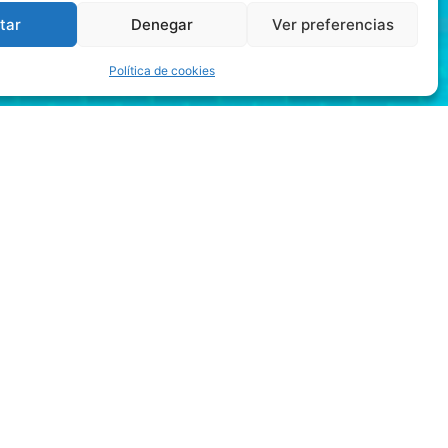
tar
Denegar
Ver preferencias
Política de cookies
lidad de destrabar giros
ots login la banda sonora
y hemos observado
po de juego. El Comité