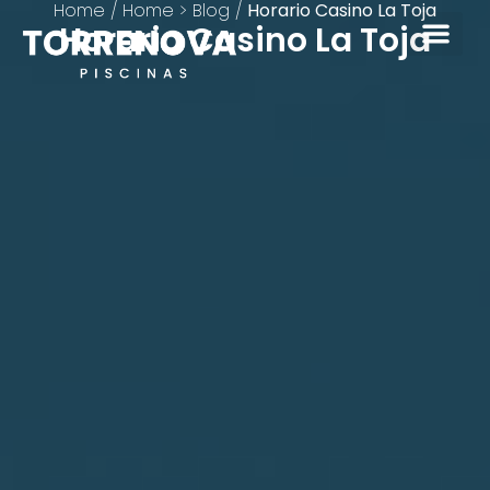
Home
/
Home > Blog
/
Horario Casino La Toja
Horario Casino La Toja