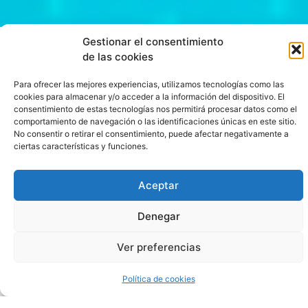
Gestionar el consentimiento
de las cookies
Para ofrecer las mejores experiencias, utilizamos tecnologías como las
cookies para almacenar y/o acceder a la información del dispositivo. El
Horario
consentimiento de estas tecnologías nos permitirá procesar datos como el
comportamiento de navegación o las identificaciones únicas en este sitio.
No consentir o retirar el consentimiento, puede afectar negativamente a
Casino
ciertas características y funciones.
La
Aceptar
Toja
Denegar
Ver preferencias
Horario
casino
la
Política de cookies
toja
junto