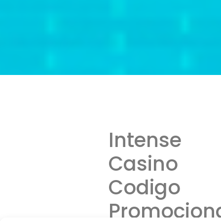
Intense
Casino
Codigo
Promocion