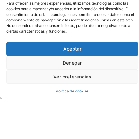
Como
Para ofrecer las mejores experiencias, utilizamos tecnologías como las
cookies para almacenar y/o acceder a la información del dispositivo. El
consentimiento de estas tecnologías nos permitirá procesar datos como el
Funciona
comportamiento de navegación o las identificaciones únicas en este sitio.
No consentir o retirar el consentimiento, puede afectar negativamente a
ciertas características y funciones.
Cualquier
cosa
menos
Aceptar
que
esto
Denegar
es
inaceptable,
Ver preferencias
monitorearé
el
mercado.
Política de cookies
Al
realizar
esta
revisión,
buscando
nuevos
operadores
que