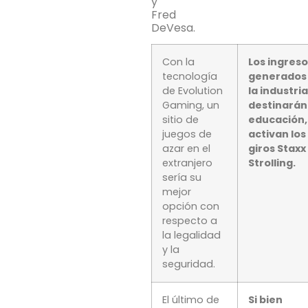
y
Fred
DeVesa.
Con la
Los ingres
tecnología
generados
de Evolution
la industria
Gaming, un
destinarán 
sitio de
educación,
juegos de
activan los
azar en el
giros Staxx
extranjero
Strolling.
sería su
mejor
opción con
respecto a
la legalidad
y la
seguridad.
El último de
Si bien