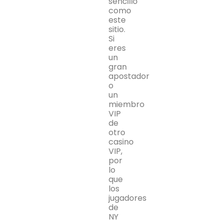
sencillo
como
este
sitio.
Si
eres
un
gran
apostador
o
un
miembro
VIP
de
otro
casino
VIP,
por
lo
que
los
jugadores
de
NY