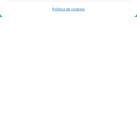
Política de cookies
Juega
Gratis
A
Red
Hot
Tamales