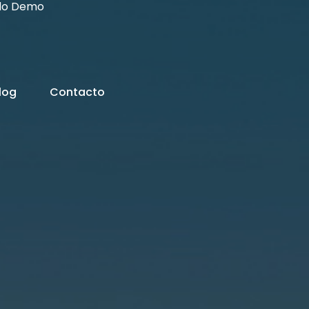
odo Demo
log
Contacto