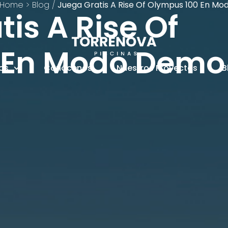
Home > Blog
/
Juega Gratis A Rise Of Olympus 100 En M
is A Rise Of
 En Modo Demo
ios
Conócenos
Nuestros Proyectos
B