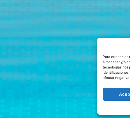
Para ofrecer las
almacenar y/o ac
tecnologías nos 
identificaciones 
afectar negativa
Acep