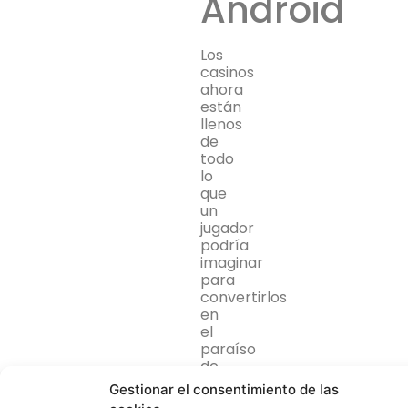
Android
Los
casinos
ahora
están
llenos
de
todo
lo
que
un
jugador
podría
imaginar
para
convertirlos
en
el
paraíso
de
un
Gestionar el consentimiento de las
jugador,