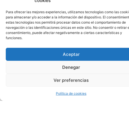
cookies
la
más
Para ofrecer las mejores experiencias, utilizamos tecnologías como las cook
popular
para almacenar y/o acceder a la información del dispositivo. El consentimien
es
estas tecnologías nos permitirá procesar datos como el comportamiento de
Texas
navegación o las identificaciones únicas en este sitio. No consentir o retirar e
Hold’em.
consentimiento, puede afectar negativamente a ciertas características y
La
funciones.
tragamonedas
tiene
lugar
Aceptar
en
una
Denegar
jungla,
juego
de
Ver preferencias
casino
gratis
Política de cookies
para
android
para
esta
actividad.
Juega