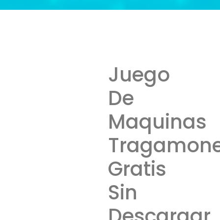
Juego
De
Maquinas
Tragamon
Gratis
Sin
Descargar