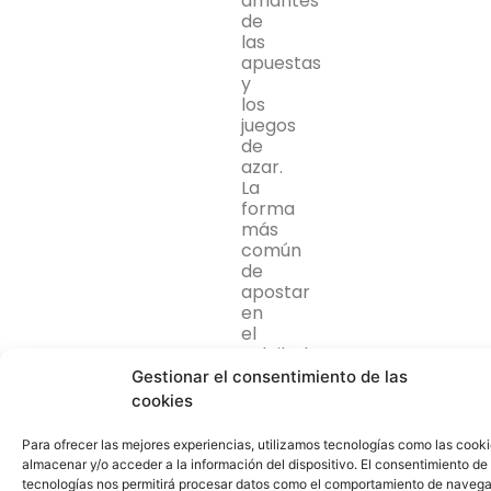
amantes
de
las
apuestas
y
los
juegos
de
azar.
La
forma
más
común
de
apostar
en
el
voleibol
de
Gestionar el consentimiento de las
playa
cookies
es
apostar
Para ofrecer las mejores experiencias, utilizamos tecnologías como las cook
a
almacenar y/o acceder a la información del dispositivo. El consentimiento de
qué
tecnologías nos permitirá procesar datos como el comportamiento de navega