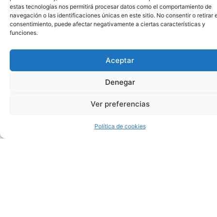
la
estas tecnologías nos permitirá procesar datos como el comportamiento de
mente
navegación o las identificaciones únicas en este sitio. No consentir o retirar e
y
consentimiento, puede afectar negativamente a ciertas características y
el
funciones.
cuerpo.
¡No
te
Aceptar
pierdas
los
Denegar
130
giros
gratis
Ver preferencias
en
el
Política de cookies
casino
Reglas
del
Juego!
Juegos
Casinos
Gratis