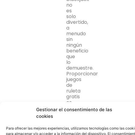
no
es
solo
divertido,
a
menudo
sin
ningún
beneficio
que
lo
demuestre.
Proporcionar
juegos
de
ruleta
gratis
es
deseable,
Gestionar el consentimiento de las
puede
cookies
ser
agotador
Para ofrecer las mejores experiencias, utilizamos tecnologías como las cook
para
para almacenar y/o acceder a la información del dispositivo. El consentimien