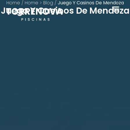
Home
/
Home > Blog
/
Juego Y Casinos De Mendoza
Juego Y Casinos De Mendoza