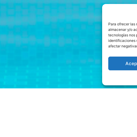
Para ofrecer las
almacenar y/o ac
tecnologías nos 
identificaciones 
afectar negativa
Acep
ino 24 Online Gratis