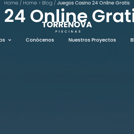
Home
/
Home > Blog
/
Juegos Casino 24 Online Gratis
24 Online Grat
ios
Conócenos
Nuestros Proyectos
B