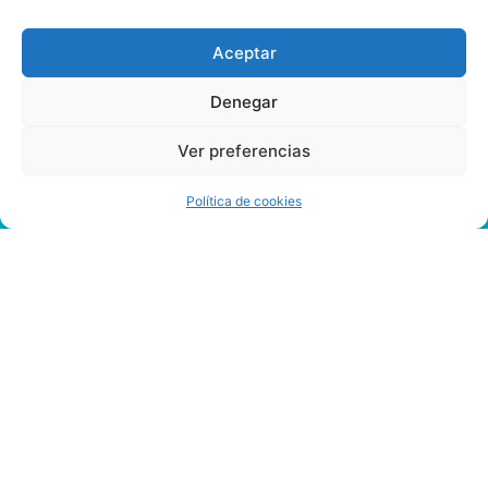
Aceptar
Denegar
Ver preferencias
Política de cookies
Juegos
Casino
Bono