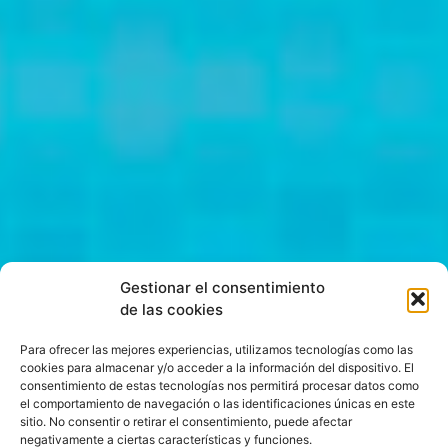
Gestionar el consentimiento
de las cookies
Para ofrecer las mejores experiencias, utilizamos tecnologías como las
cookies para almacenar y/o acceder a la información del dispositivo. El
consentimiento de estas tecnologías nos permitirá procesar datos como
el comportamiento de navegación o las identificaciones únicas en este
sitio. No consentir o retirar el consentimiento, puede afectar
negativamente a ciertas características y funciones.