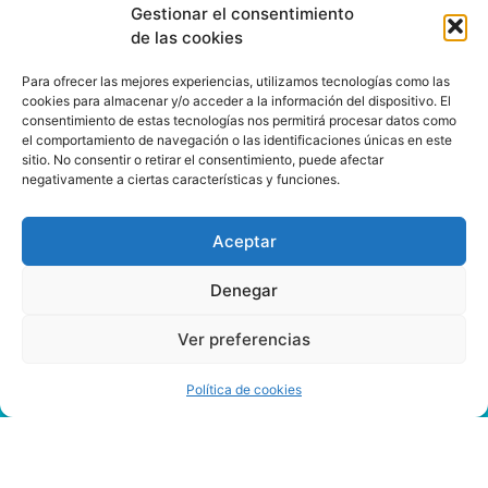
Gestionar el consentimiento
de las cookies
Para ofrecer las mejores experiencias, utilizamos tecnologías como las
cookies para almacenar y/o acceder a la información del dispositivo. El
consentimiento de estas tecnologías nos permitirá procesar datos como
el comportamiento de navegación o las identificaciones únicas en este
sitio. No consentir o retirar el consentimiento, puede afectar
negativamente a ciertas características y funciones.
Aceptar
Denegar
Ver preferencias
Política de cookies