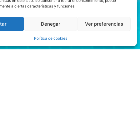
únicas en este sitio. No consentir o retirar el consentimiento, puede
mente a ciertas características y funciones.
tar
Denegar
Ver preferencias
Política de cookies
r ese bono, los símbolos
s de video póquer, ya que
sino!