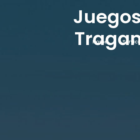
Juegos
Traga
Home
Servic