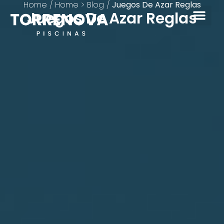
Home
/
Home > Blog
/
Juegos De Azar Reglas
Juegos De Azar Reglas