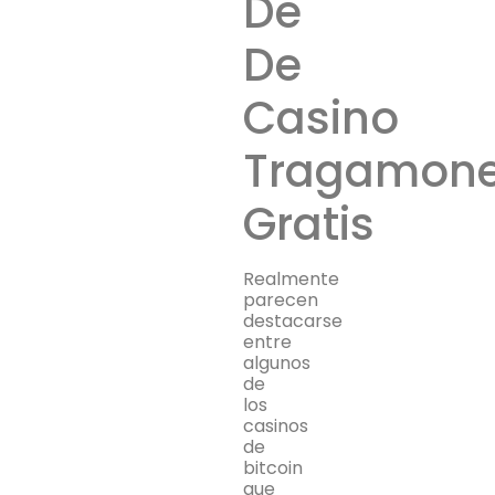
De
De
Casino
Tragamon
Gratis
Realmente
parecen
destacarse
entre
algunos
de
los
casinos
de
bitcoin
que