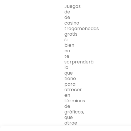
Juegos
de
de
casino
tragamonedas
gratis
si
bien
no
te
sorprenderá
lo
que
tiene
para
ofrecer
en
términos
de
gráficos,
que
atrae
la