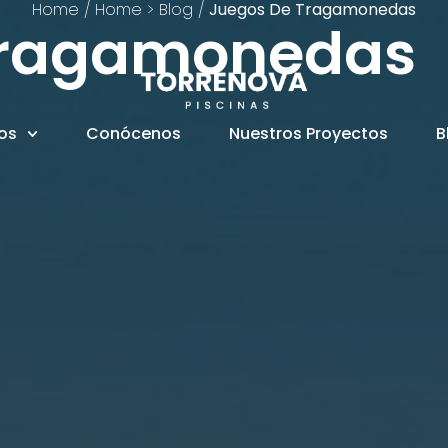
Home
/
Home > Blog
/
Juegos De Tragamonedas
Tragamonedas
ios
Conócenos
Nuestros Proyectos
B