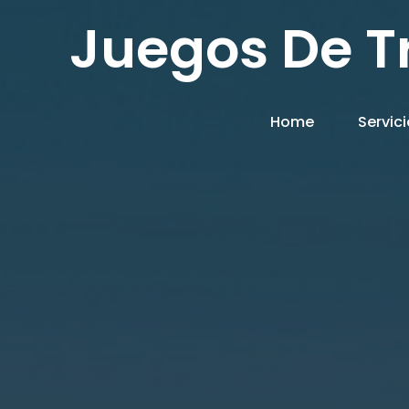
Juegos De 
Home
Servic