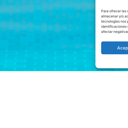
Para ofrecer las
almacenar y/o ac
tecnologías nos 
identificaciones 
afectar negativa
Acep
 Tragamonedas
do si tienes una conexión rápida a Internet, debe registrar