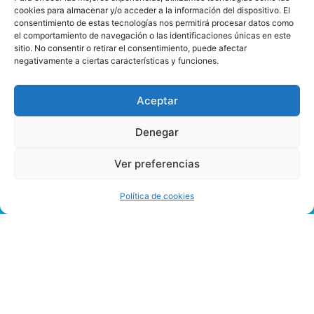
cookies para almacenar y/o acceder a la información del dispositivo. El
consentimiento de estas tecnologías nos permitirá procesar datos como
el comportamiento de navegación o las identificaciones únicas en este
sitio. No consentir o retirar el consentimiento, puede afectar
negativamente a ciertas características y funciones.
Aceptar
Denegar
Ver preferencias
Política de cookies
Juegos