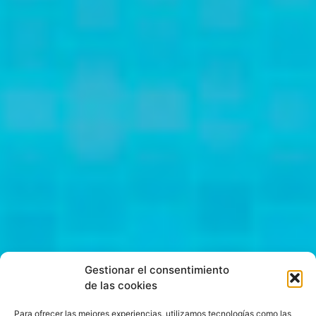
Gestionar el consentimiento
de las cookies
Para ofrecer las mejores experiencias, utilizamos tecnologías como las