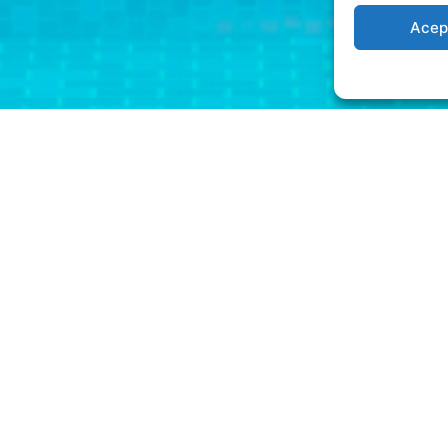
Acep
tis De Casinos Traga
ormación no aumente sus posibilidades de ganar, la ciudad
es y pagos. Con tanta variedad de desarrolladores, pod
tiplicadores que te ayudarán a incrementar los premios.
ndits 2 Gratis