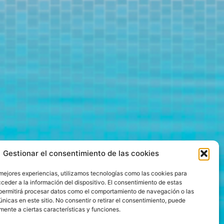
Gestionar el consentimiento de las cookies
 mejores experiencias, utilizamos tecnologías como las cookies para
ceder a la información del dispositivo. El consentimiento de estas
permitirá procesar datos como el comportamiento de navegación o las
únicas en este sitio. No consentir o retirar el consentimiento, puede
mente a ciertas características y funciones.