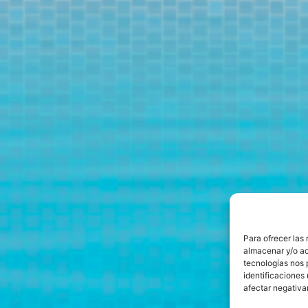
Para ofrecer las
almacenar y/o ac
tecnologías nos 
identificaciones 
afectar negativa