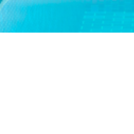
Juegos Gra
Tambores
Es posible que leer esta inf
con promesas de enormes bot
rondas de giros gratis y mul
Jugar Cash Ba