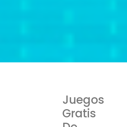
Juegos
Gratis