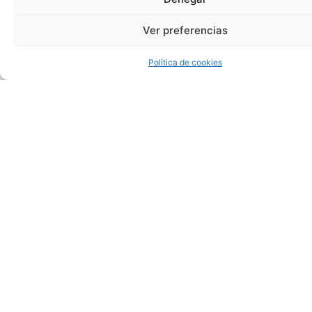
definitivamente
aumenta
sus
Ver preferencias
posibilidades
de
Política de cookies
éxito
en
un
casino
en
línea.
La
PGCB
elaboró
regulaciones
para
gobernar
los
sitios
de
póquer
en
línea
de