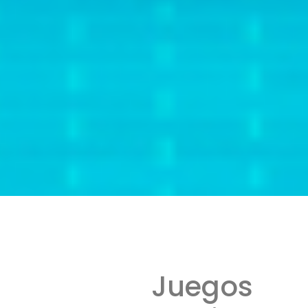
Juegos