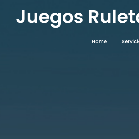
Juegos Rulet
Home
Servic