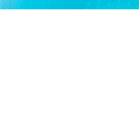
Juegos Rul
Sabemos que la Martingala a
forma de lograr este modo. H
tienen varios casinos conoc
Dados Con Et
Juegos ruletas electronicas e
Juegos ruletas electronicas 
quieres variedad, la mano d
que juegues en línea o en casi
¡25 giros gra