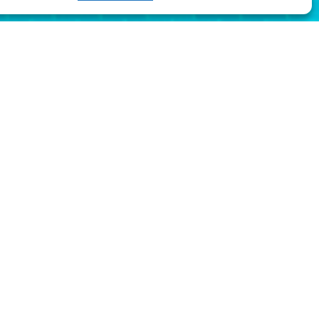
idas, no debe dar una
 los casinos que ya
es del proceso.
confianza garantiza que.
 este juego de peces. Si
s de seis décadas, ya sea
o de regalo!