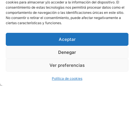
Jugar
cookies para almacenar y/o acceder a la información del dispositivo. El
consentimiento de estas tecnologías nos permitirá procesar datos como el
comportamiento de navegación o las identificaciones únicas en este sitio.
A
No consentir o retirar el consentimiento, puede afectar negativamente a
ciertas características y funciones.
La
Aceptar
Ruleta
Denegar
En
Ver preferencias
Palencia
Política de cookies
Otros
juegos
son
un
poco
más
generosos
y